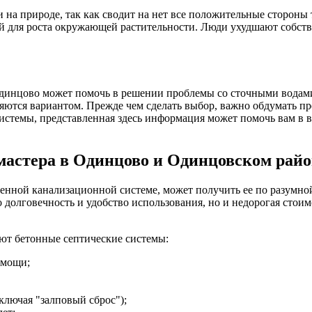
а природе, так как сводит на нет все положительные стороны т
вий для роста окружающей растительности. Люди ухудшают собст
Одинцово может помочь в решении проблемы со сточными водам
яются вариантом. Прежде чем сделать выбор, важно обдумать п
системы, представленная здесь информация может помочь вам в 
 мастера в Одинцово и Одинцовском райо
нной канализационной системе, может получить ее по разумной
ко долговечность и удобство использования, но и недорогая стои
ют бетонные септические системы:
омощи;
ключая "залповый сброс");