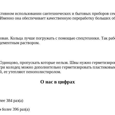
ктивном использовании сантехнических и бытовых приборов семья
 Именно она обеспечивает качественную переработку больших об
ован. Кольца лучше погружать с помощью спецтехники. Так раб
цементным раствором.
 Одинцово, пропускать которые нельзя. Швы нужно герметизиров
три колодец можно дополнительно герметизировать пластиков
й, ее утепляют пенополистиролом.
О нас в цифрах
ее 384 раз(а)
о
более 396 раз(а)