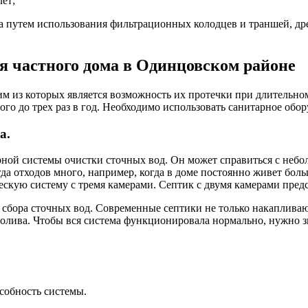
ет;
а путем использования фильтрационных колодцев и траншей, др
я частного дома в Одинцовском районе
м из которых является возможность их протечки при длительно
ого до трех раз в год. Необходимо использовать санитарное обор
а.
рной системы очистки сточных вод. Он может справиться с небо
а отходов много, например, когда в доме постоянно живет боль
скую систему с тремя камерами. Септик с двумя камерами предс
 сбора сточных вод. Современные септики не только накапливаю
полива. Чтобы вся система функционировала нормально, нужно з
собность системы.