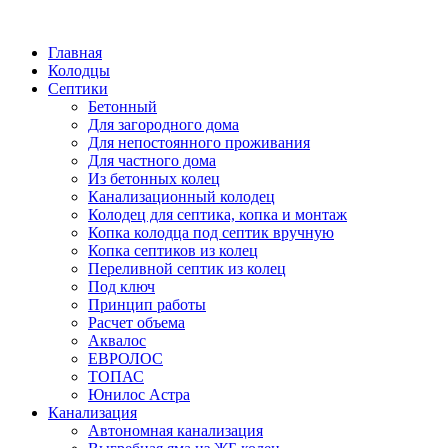
Написать в Telegram
Главная
Колодцы
Септики
Бетонный
Для загородного дома
Для непостоянного проживания
Для частного дома
Из бетонных колец
Канализационный колодец
Колодец для септика, копка и монтаж
Копка колодца под септик вручную
Копка септиков из колец
Переливной септик из колец
Под ключ
Принцип работы
Расчет объема
Аквалос
ЕВРОЛОС
ТОПАС
Юнилос Астра
Канализация
Автономная канализация